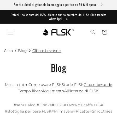
Set di cubetti di ghiaccio in omaggio a partire da 69 € di spesa.
Ottieni uno sconto del 15%: diventa subito membro del FLSK Club tramite
WhatsApp!
Carrello
Casa
Blog
Cibo e bevande
Blog
Mostra tutto
Come usare FLSK
Storie FLSK
Cibo e bevande
Tempo libero
Movimento
All'interno di FLSK
#
senza alcol
#
Drinks
#
FLSK
#
Tazza da caffè FLSK
#
Bottiglia per bere FLSK
#
Primavera
#
Ricette
#
Smoothies