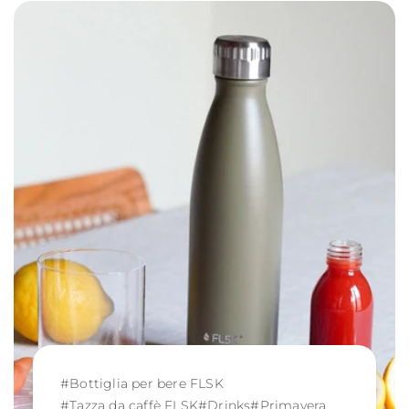
#
Bottiglia per bere FLSK
#
Tazza da caffè FLSK
#
Drinks
#
Primavera