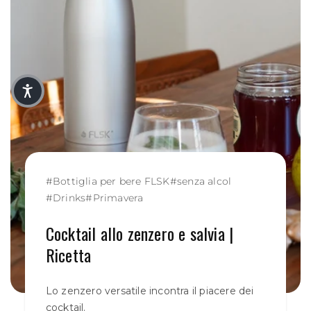
#
Bottiglia per bere FLSK
#
senza alcol
#
Drinks
#
Primavera
Cocktail allo zenzero e salvia |
Ricetta
Lo zenzero versatile incontra il piacere dei
cocktail.