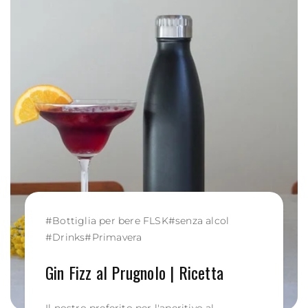
#
Bottiglia per bere FLSK
#
senza alcol
#
Drinks
#
Primavera
Gin Fizz al Prugnolo | Ricetta