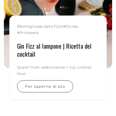
#
Bottiglia per bere FLSK
#
Drinks
#
Primavera
Gin Fizz al lampone | Ricetta del
cocktail
Questi frutti addolciranno il tuo cocktail
hour
Per saperne di più