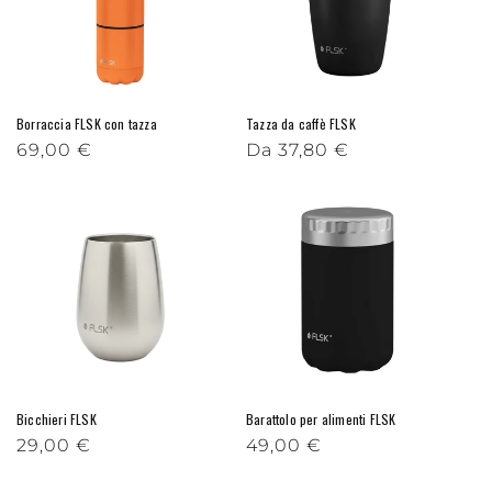
Borraccia FLSK con tazza
Tazza da caffè FLSK
Prezzo di listino
69,00 €
Prezzo di listino
Da 37,80 €
Bicchieri FLSK
Barattolo per alimenti FLSK
Prezzo di listino
29,00 €
Prezzo di listino
49,00 €