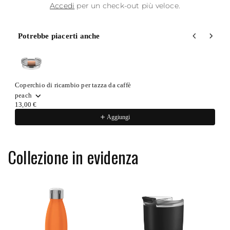
Accedi
per un check-out più veloce.
Potrebbe piacerti anche
Use the Previous and Next buttons to navigate through product recommenda
Coperchio di ricambio per tazza da caffè
peach
13,00 €
Aggiungi
Collezione in evidenza