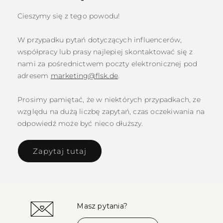
Cieszymy się z tego powodu!
W przypadku pytań dotyczących influencerów,
współpracy lub prasy najlepiej skontaktować się z
nami za pośrednictwem poczty elektronicznej pod
adresem
marketing@flsk.de
.
Prosimy pamiętać, że w niektórych przypadkach, ze
względu na dużą liczbę zapytań, czas oczekiwania na
odpowiedź może być nieco dłuższy.
Zapytaj tutaj
Masz pytania?