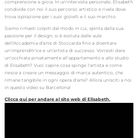
comprensione e gioia. In un'intervista personale, Elisabeth
condivide con noi il suo percorso artistico e rivela dove
trova ispirazione per i suoi gioielli e il suo marchio.
Siamo rimasti colpiti dal modo in cui, spinta dalla sua
passione per il design, si è evoluta dalle aule
dell'Accademia d'arte di Stoccarda fino a diventare
un'imprenditrice e un'artista di successo. Vorresti dare
un'occhiata privatamente all'appartamento e allo studio
di Elisabeth? Vuoi capire cosa spinge l'artista e come
riesce a creare un messaggio di marca autentico, che
rimane tangibile in ogni opera d'arte? Allora unisciti a noi
in questo video su Barcellona!
Clicca qui per andare al sito web di Elisabeth.