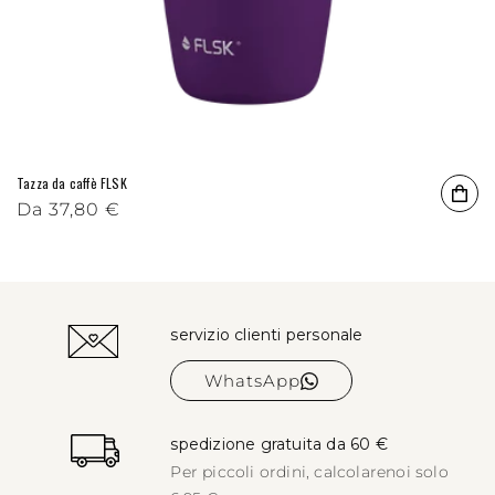
Tazza da caffè FLSK
Prezzo di listino
Da
Prezzo scontato
37,80 €
servizio clienti personale
WhatsApp
spedizione gratuita da 60 €
Per piccoli ordini, calcolare
noi solo