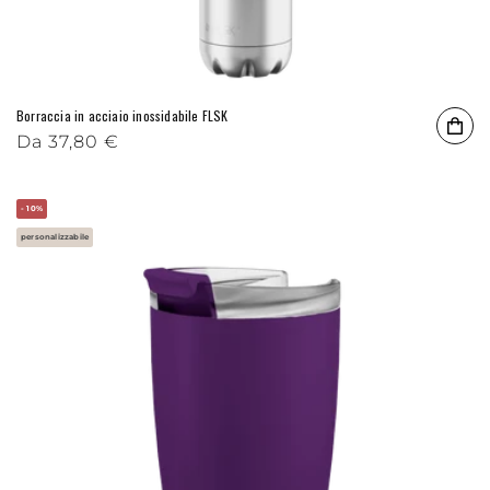
Borraccia in acciaio inossidabile FLSK
Prezzo di listino
Da
37,80 €
- 10%
personalizzabile