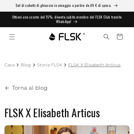
Set di cubetti di ghiaccio in omaggio a partire da 69 € di spesa.
Ottieni uno sconto del 15%: diventa subito membro del FLSK Club tramite
WhatsApp!
Carrello
Casa
Blog
Storie FLSK
FLSK X Elisabeth Articus
Torna al blog
FLSK X Elisabeth Articus