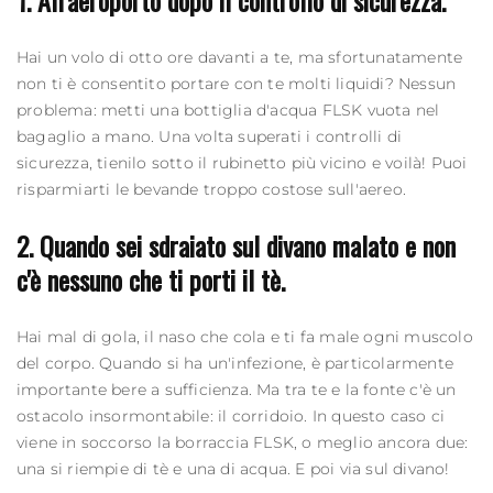
1. All'aeroporto dopo il controllo di sicurezza.
Hai un volo di otto ore davanti a te, ma sfortunatamente
non ti è consentito portare con te molti liquidi? Nessun
problema: metti una
bottiglia d'acqua
FLSK vuota nel
bagaglio a mano. Una volta superati i controlli di
sicurezza, tienilo sotto il rubinetto più vicino e voilà! Puoi
risparmiarti le bevande troppo costose sull'aereo.
2. Quando sei sdraiato sul divano malato e non
c'è nessuno che ti porti il ​​tè.
Hai mal di gola, il naso che cola e ti fa male ogni muscolo
del corpo. Quando si ha un'infezione, è particolarmente
importante bere a sufficienza. Ma tra te e la fonte c'è un
ostacolo insormontabile: il corridoio. In questo caso ci
viene in soccorso la
borraccia
FLSK, o meglio ancora due:
una si riempie di tè e una di acqua. E poi via sul divano!