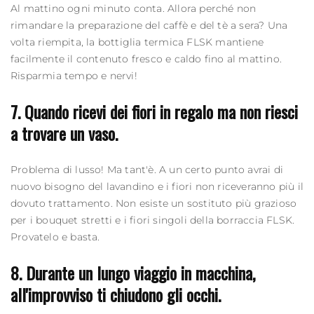
Al mattino ogni minuto conta. Allora perché non
rimandare la preparazione del caffè e del tè a sera? Una
volta riempita, la bottiglia termica FLSK mantiene
facilmente il contenuto fresco e caldo fino al mattino.
Risparmia tempo e nervi!
7. Quando ricevi dei fiori in regalo ma non riesci
a trovare un vaso.
Problema di lusso! Ma tant'è. A un certo punto avrai di
nuovo bisogno del lavandino e i fiori non riceveranno più il
dovuto trattamento. Non esiste un sostituto più grazioso
per i bouquet stretti e i fiori singoli della borraccia FLSK.
Provatelo e basta.
8. Durante un lungo viaggio in macchina,
all'improvviso ti chiudono gli occhi.