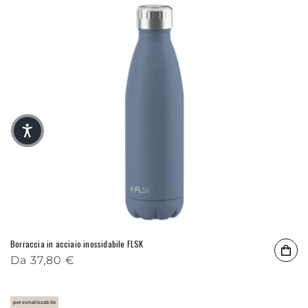
Borraccia in acciaio inossidabile FLSK
Prezzo di listino
Da
37,80 €
personalizzabile