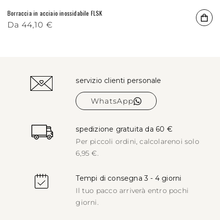
Borraccia in acciaio inossidabile FLSK
Prezzo di listino
Da
44,10 €
servizio clienti personale
WhatsApp
spedizione gratuita da 60 €
Per piccoli ordini, calcolare
noi solo
6,95 €.
Tempi di consegna 3 - 4 giorni
Il tuo pacco arriverà entro pochi
giorni.