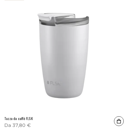
Tazza da caffè FLSK
Prezzo di listino
Da
37,80 €