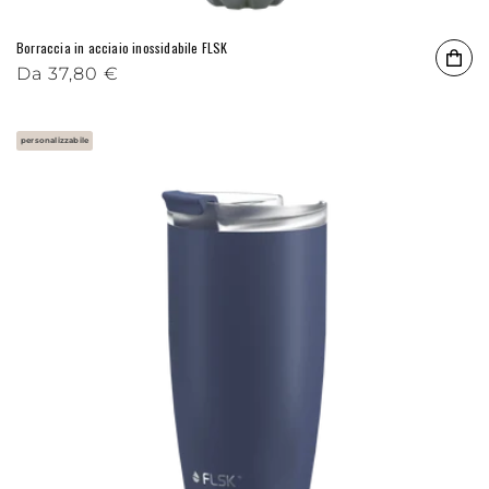
Borraccia in acciaio inossidabile FLSK
Prezzo di listino
Da
37,80 €
personalizzabile