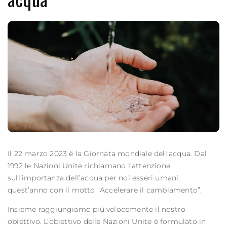
Il 22 marzo 2023 è la Giornata mondiale dell'acqua. Dal
1992 le Nazioni Unite richiamano l’attenzione
sull’importanza dell’acqua per noi esseri umani,
quest’anno con il motto “Accelerare il cambiamento”.
Insieme raggiungiamo più velocemente il nostro
obiettivo. L’obiettivo delle Nazioni Unite è formulato in