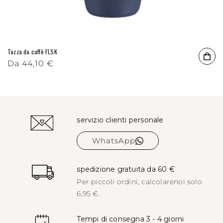
Tazza da caffè FLSK
Prezzo di listino
Da
44,10 €
servizio clienti personale
WhatsApp
spedizione gratuita da 60 €
Per piccoli ordini, calcolare
noi solo
6,95 €.
Tempi di consegna 3 - 4 giorni