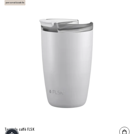
personalizzabile
Tazza da caffè FLSK