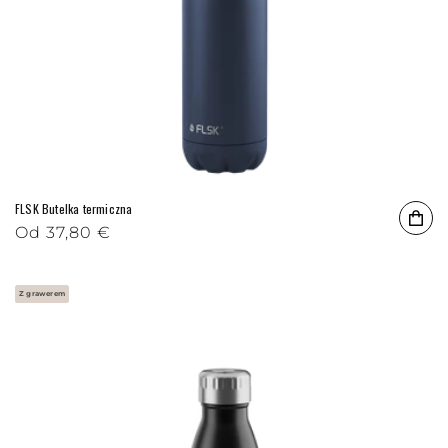
FLSK Butelka termiczna
Cena regularna
Od
37,80 €
Z grawerem