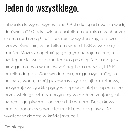
Jeden do wszystkiego.
Filiżanka kawy na wynos rano? Butelka sportowa na wodę
do ćwiczeń? Ciężka szklana butelka na drinka o zachodzie
słońca nad rzeką? Już i tak nosisz wystarczająco dużo
rzeczy. Świetnie, że butelka na wodę FLSK zawsze się
mieści. Możesz napełnić ją gorącym napojem rano, a
następnie łatwo opłukać termos później. Nie poczujesz
niczego, co było w niej wcześniej. I oto masz ją, FLSK
butelka do picia
Gotowy do następnego użycia. Czy to
herbata, woda, napój gazowany czy koktajl proteinowy,
utrzymuje wszystkie płyny w odpowiedniej temperaturze
przez wiele godzin. Na przytulny wieczór ze znajomymi
napełnij go piwem, ponczem lub winem. Dodatkowy
bonus: ponadczasowo elegancki design sprawia, że
wyglądasz dobrze w każdej sytuacji.
Do sklepu.