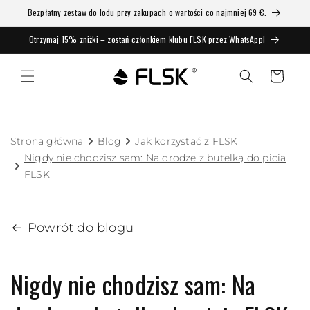
Bezpłatny zestaw do lodu przy zakupach o wartości co najmniej 69 €.
Otrzymaj 15% zniżki – zostań członkiem klubu FLSK przez WhatsApp!
Koszyk
Strona główna
Blog
Jak korzystać z FLSK
Nigdy nie chodzisz sam: Na drodze z butelką do picia
FLSK
Powrót do blogu
Nigdy nie chodzisz sam: Na