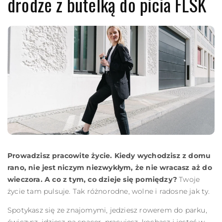
drodze z butelką do picia FLSK
Prowadzisz pracowite życie. Kiedy wychodzisz z domu
rano, nie jest niczym niezwykłym, że nie wracasz aż do
wieczora. A co z tym, co dzieje się pomiędzy?
Twoje
życie tam pulsuje. Tak różnorodne, wolne i radosne jak ty.
Spotykasz się ze znajomymi, jedziesz rowerem do parku,