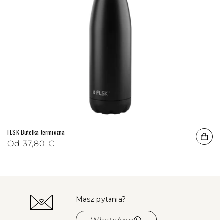
FLSK Butelka termiczna
Cena regularna
Od
37,80 €
Masz pytania?
WhatsApp