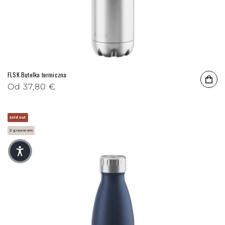
FLSK Butelka termiczna
Cena regularna
Od
37,80 €
sold out
Z grawerem