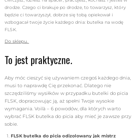
ćwiczysz, idziesz na spacer, pracujesz, kochasz i jesteś w
drodze. Czego ci brakuje po drodze, to towarzysz, który
będzie ci towarzyszył, dobrze się tobą opiekował i
wzbogacał twoje życie każdego dnia: butelka na wodę
FLSK.
Do sklepu.
To jest praktyczne.
Aby móc cieszyć się używaniem czegoś każdego dnia,
musi to naprawdę Cię przekonać. Dlatego nie
szczędziliśmy wysiłków w przypadku butelki do picia
FLSK, dopracowując ją, aż spełni Twoje wysokie
wymagania. Voilà – 6 powodów, dla których warto
wybrać FLSK
butelka do picia
aby mieć je zawsze przy
sobie.
FLSK
butelka do picia
odizolowany jak mistrz