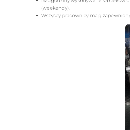
Nadgodziny wykonywane są całkowici
(weekendy).
Wszyscy pracownicy mają zapewniony