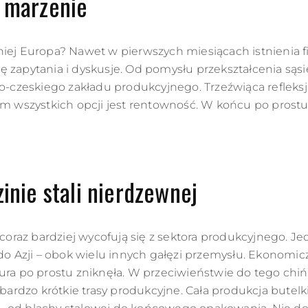
 marzenie
iej Europa? Nawet w pierwszych miesiącach istnienia f
 zapytania i dyskusje. Od pomysłu przekształcenia sąsie
ko-czeskiego zakładu produkcyjnego. Trzeźwiąca refleksj
wszystkich opcji jest rentowność. W końcu po prostu n
inie stali nierdzewnej
t coraz bardziej wycofują się z sektora produkcyjnego. 
 do Azji – obok wielu innych gałęzi przemysłu. Ekonomi
ura po prostu zniknęła. W przeciwieństwie do tego chińs
 bardzo krótkie trasy produkcyjne. Cała produkcja butel