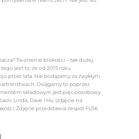
 pomyślenia w Niemczech! Nie jest też
acza? Tworzenie bliskości – tak dużej,
ego jest to, że od 2015 roku
u przez lata. Nie podążamy za zwykłym
artnerstwach. Osiągamy to poprzez
elementem składowym jest pięcioosobowy
iaoli, Linda, Dave i Hu (zdjęcie na
akości. Zdjęcie przedstawia zespół FLSK