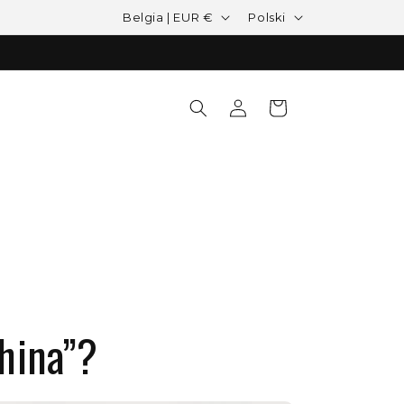
Kraj/region
Język
Belgia | EUR €
Polski
Zaloguj się
Koszyk
hina”?