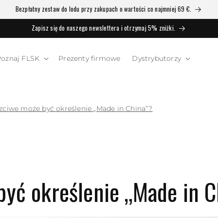
Bezpłatny zestaw do lodu przy zakupach o wartości co najmniej 69 €.
Zapisz się do naszego newslettera i otrzymaj 5% zniżki.
Poznaj FLSK
Prezenty firmowe
Dystrybutorzy
zciwe może być określenie „Made in China”?
być określenie „Made in C