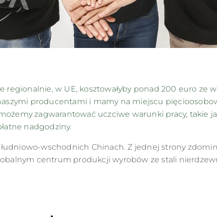
 regionalnie, w UE, kosztowałyby ponad 200 euro ze wzg
naszymi producentami i mamy na miejscu pięcioosobow
możemy zagwarantować uczciwe warunki pracy, takie 
płatne nadgodziny.
ołudniowo-wschodnich Chinach. Z jednej strony zdomin
est globalnym centrum produkcji wyrobów ze stali nierd