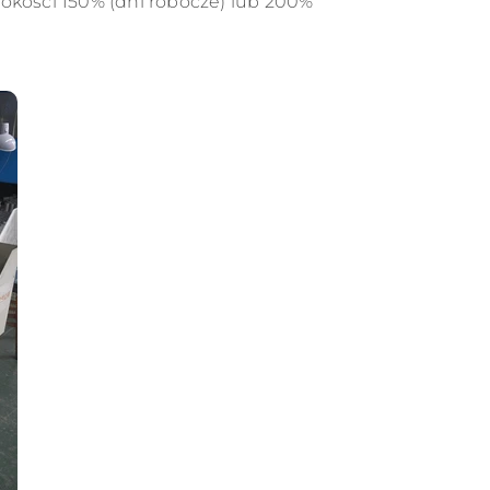
kości 150% (dni robocze) lub 200%