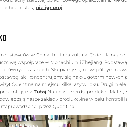
– od blachy stalowej do końcowego opakowania. Nie do
onachium, którą
nie ignoruj
.
ko
 dostawców w Chinach. I inna kultura. Co to dla nas ozn
uczciwą współpracę w Monachium i Zhejiang. Podstawą t
a równych zasadach. Skupiamy się na wspólnym rozwoj
stawcę, ale koncentrujemy się na długoterminowych p
 wizyt Quentina na miejscu kilka razy w roku. Drugim 
 prezentujemy.
Tutaj
Nasi eksperci ds. produkcji Mater, X
odwiedzają nasze zakłady produkcyjne w celu kontroli j
przeprowadzonej przez Quentina.